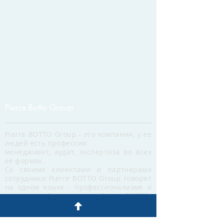
Pierre Botto Group
Pierre BOTTO Group - это компания, у ее
людей есть профессия:
менеджмент, аудит, экспертиза во всех
ее формах.
Со своими клиентами и партнерами
сотрудники Pierre BOTTO Group говорят
на одном языке - профессионализме и
строгости. Люди группы Pierre BOTTO:
вне компетенции, доступность